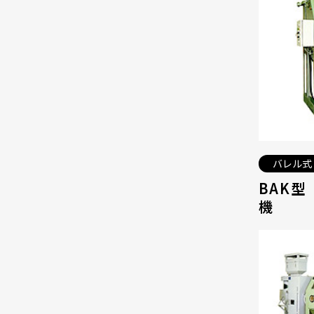
バレル式
BAK
機