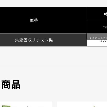
型番
m
スクロールで
集塵回収ブラスト機
3,
す
連商品