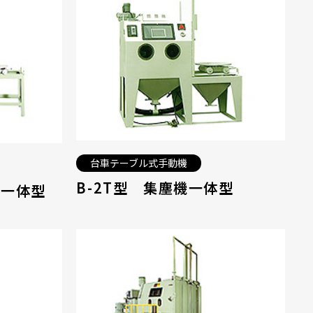
台車テーブル式手動機
B-2T型 集塵機一体型
機一体型