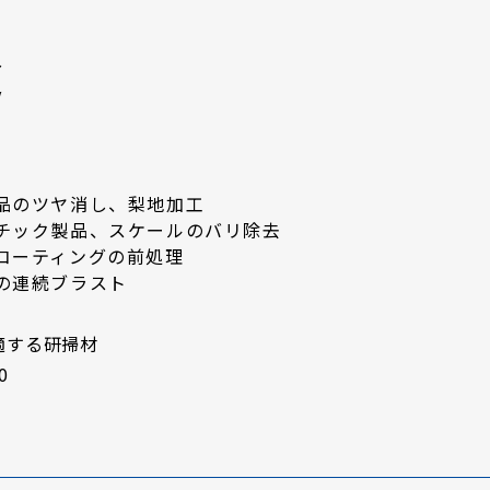
途
品のツヤ消し、梨地加工
チック製品、スケールのバリ除去
コーティングの前処理
の連続ブラスト
適する研掃材
0