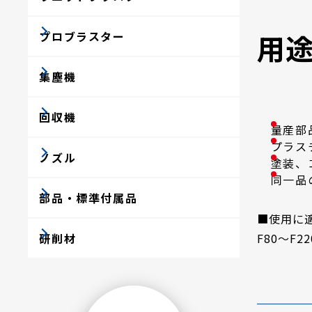
用
プロブラスター
集塵機
回収機
量産部
プラス
ノズル
塗装、
同一品
部品・標準付属品
■使用に
F80～F22
研削材