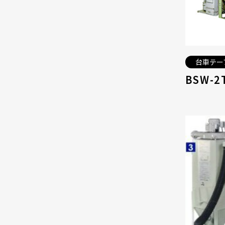
台車テー
BSW-2