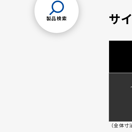
サ
製品検索
（全体寸