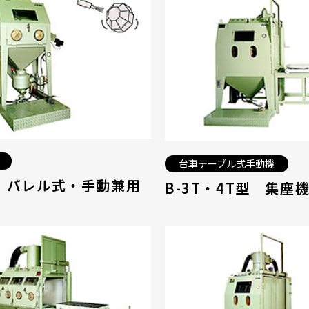
台車テーブル式手動機
型 バレル式・手動兼用
B-3T・4T型 集塵