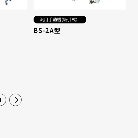
汎用手動機(吸引式）
BS-2A型
4