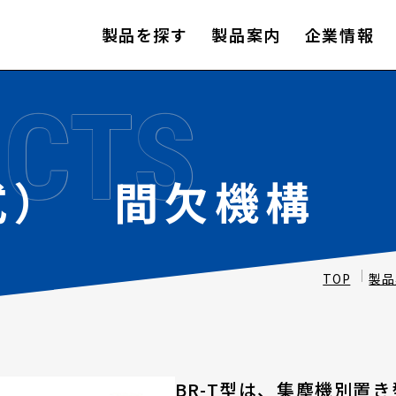
製品を探す
製品案内
企業情報
CTS
引式） 間欠機構
TOP
製品
BR-T型は、集塵機別置