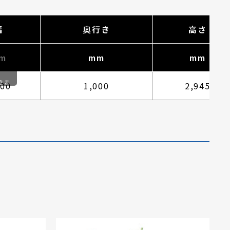
幅
奥行き
高さ
m
mm
mm
きま
800
1,000
2,945