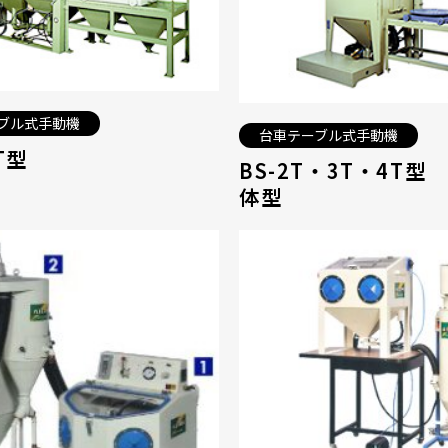
ブル式手動機
台車テーブル式手動機
T型
BS-2T・3T・4T型
体型