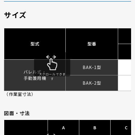
サイズ
型式
型番
BAK-1型
バレル式・
スクロールできま
手動兼用機
す
BAK-2型
（作業室寸法）
図面・寸法
A
B
C