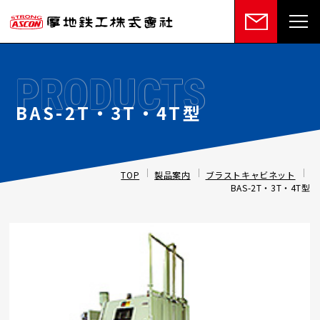
PRODUCTS
BAS-2T・3T・4T型
TOP
製品案内
ブラストキャビネット
BAS-2T・3T・4T型