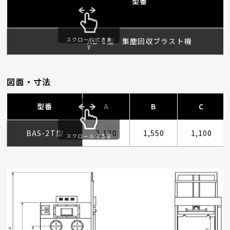
型番
スクロールできま
AB-6型 集塵回収ブラスト機
す
図面・寸法
型番
A
B
C
BAS-2T型
2,120
1,550
1,100
スクロールできま
す