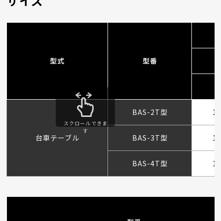
サイズ
型式
型番
BAS-2T型
1,
スクロールできま
す
台車テーブル
BAS-3T型
1,
BAS-4T型
1,