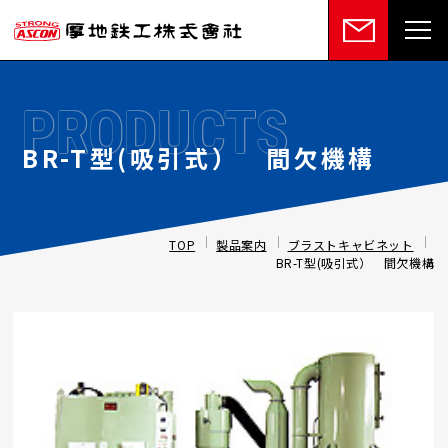
PRODUCTS
BR-T型(吸引式） 間欠機構
TOP
製品案内
ブラストキャビネット
BR-T型(吸引式） 間欠機構