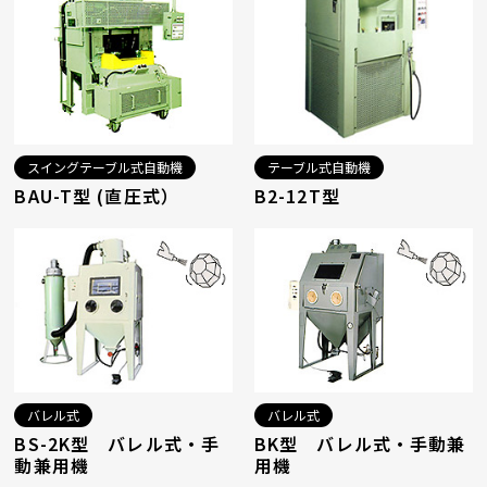
スイングテーブル式自動機
テーブル式自動機
BAU-T型 (直圧式）
B2-12T型
バレル式
バレル式
BS-2K型 バレル式・手
BK型 バレル式・手動兼
動兼用機
用機