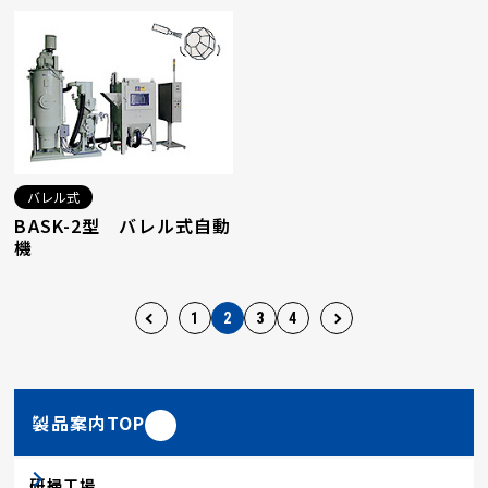
バレル式
BASK-2型 バレル式自動
機
1
2
3
4
製品案内TOP
研掃工場