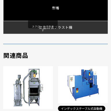
型番
スクロールできま
集塵回収ブラスト機
す
関連商品
インデックステーブル式自動機