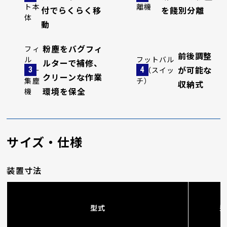
ト本
離機
付でらくらく移
を餞別分離
体
動
粉塵をバグフィ
フィ
前後調整
ル
フットバル
ルターで補修、
が可能な
ター
ブ（スイッ
クリーンな作業
集塵
チ）
収納式
環境を保全
機
サイズ・仕様
装置寸法
型式
型