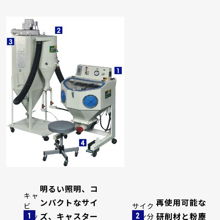
明るい照明、コ
キャ
ンパクトなサイ
再使用可能な
ビ
サイク
ズ、キャスター
研削材と粉塵
ネッ
ロン分