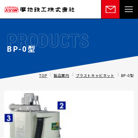
PRODUCTS
BP-0型
TOP
製品案内
ブラストキャビネット
BP-0型