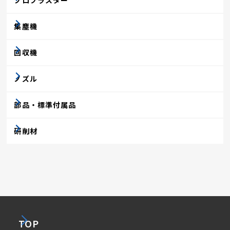
集塵機
回収機
ノズル
部品・標準付属品
研削材
TOP