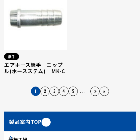
継手
エアホース継手 ニップ
ル(ホースステム) MK-C
1
2
3
4
5
...
»
製品案内TOP
研掃工場