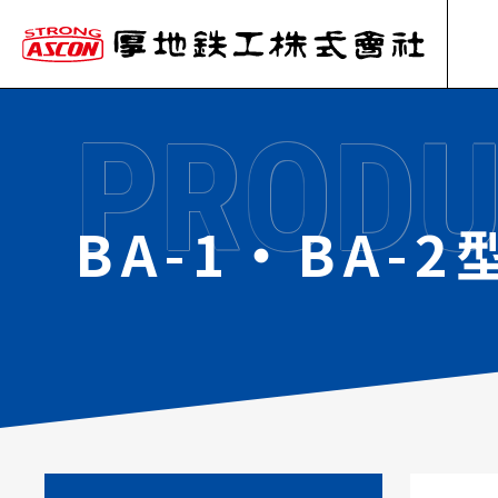
PRODU
BA-1・BA-2