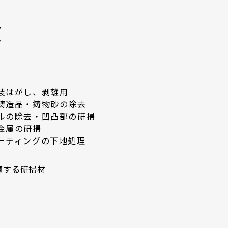
途
装はがし、剥離用
鋳造品・鋳物砂の除去
ルの除去・凹凸部の研掃
金属の研掃
ーティングの下地処理
適する研掃材