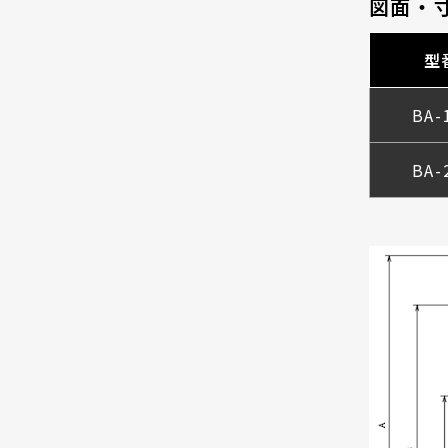
図面・
型
BA-
BA-