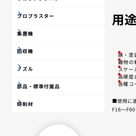
用
プロブラスター
集塵機
回収機
錆・塗
難物の
ノズル
スケー
高硬度
各種コ
部品・標準付属品
■使用に
研削材
F16～F60