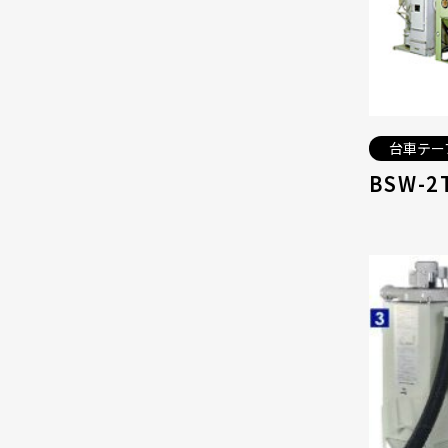
台車テー
BSW-2