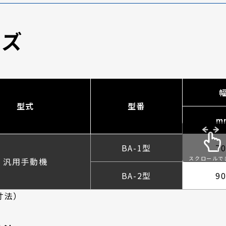
イズ
型式
型番
m
BA-1型
7
スクロールで
汎用手動機
す
BA-2型
9
寸法）