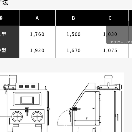
寸法
番
A
B
C
1型
1,760
1,500
1,030
スクロールで
す
2型
1,930
1,670
1,075