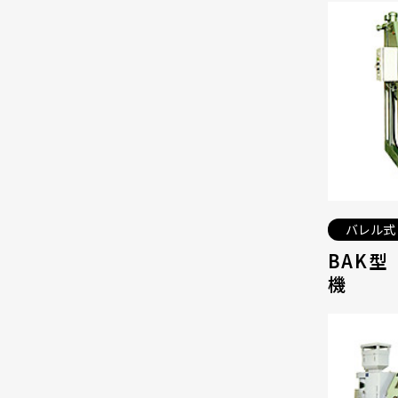
バレル式
BAK
機