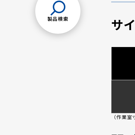
製品検索
サ
（作業室