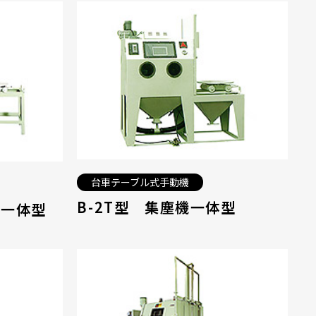
台車テーブル式手動機
B-2T型 集塵機一体型
機一体型