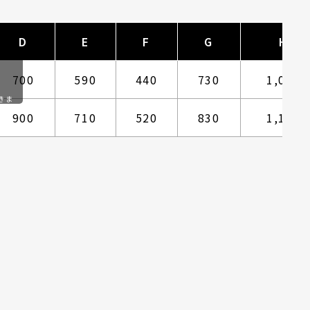
D
E
F
G
H
700
590
440
730
1,035
きま
900
710
520
830
1,115