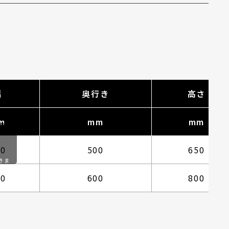
幅
奥行き
高さ
m
mm
mm
00
500
650
きま
00
600
800