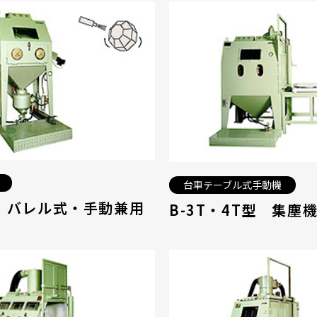
台車テーブル式手動機
型 バレル式・手動兼用
B-3T・4T型 集塵