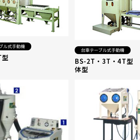
ブル式手動機
台車テーブル式手動機
T型
BS-2T・3T・4T型
体型