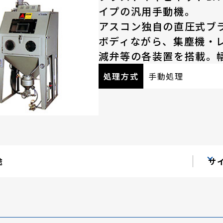
イプの汎用手動機。
アスコン独自の直圧式ブ
ボディながら、集塵機・
減弁等の各装置を搭載。
処理方式
手動処理
途
サ