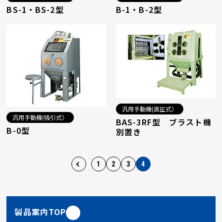
BS-1・BS-2型
B-1・B-2型
汎用手動機(直圧式）
汎用手動機(吸引式）
BAS-3RF型 ブラスト機
B-0型
別置き
1
2
3
4
製品案内TOP