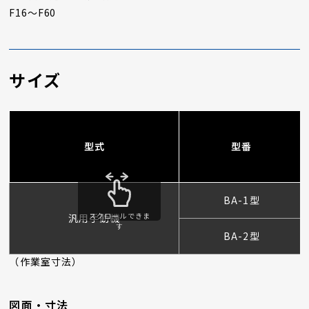
F16～F60
サイズ
型式
型番
BA-1型
スクロールできま
汎用手動機
す
BA-2型
（作業室寸法）
図面・寸法