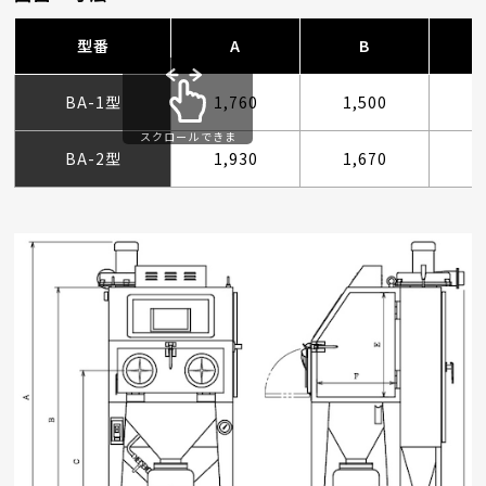
型番
A
B
BA-1型
1,760
1,500
1
スクロールできま
す
BA-2型
1,930
1,670
1