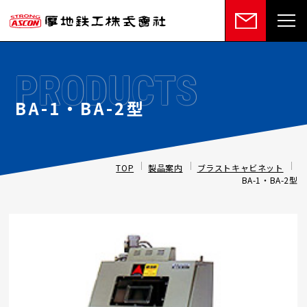
PRODUCTS
BA-1・BA-2型
TOP
製品案内
ブラストキャビネット
BA-1・BA-2型