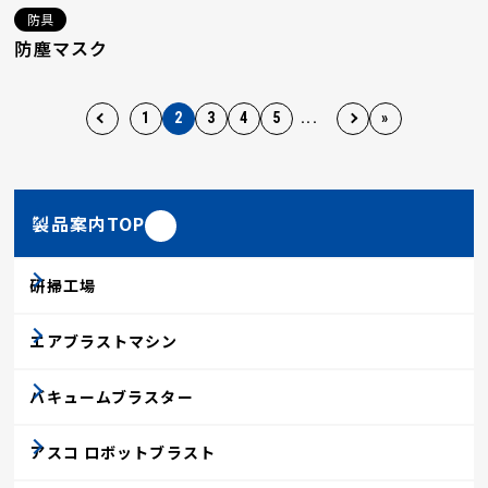
防具
防塵マスク
1
2
3
4
5
...
»
製品案内TOP
研掃工場
エアブラストマシン
バキュームブラスター
アスコ ロボットブラスト