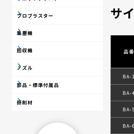
サ
プロブラスター
集塵機
回収機
品
ノズル
BA-
部品・標準付属品
BA-
研削材
BA-
BA-