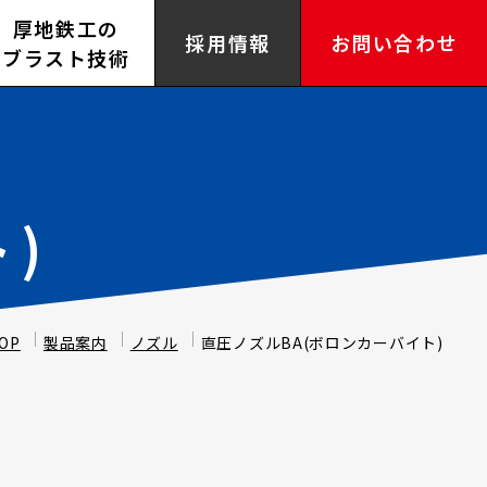
厚地鉄工の
採用情報
お問い合わせ
ブラスト技術
)
OP
製品案内
ノズル
直圧ノズルBA(ボロンカーバイト)