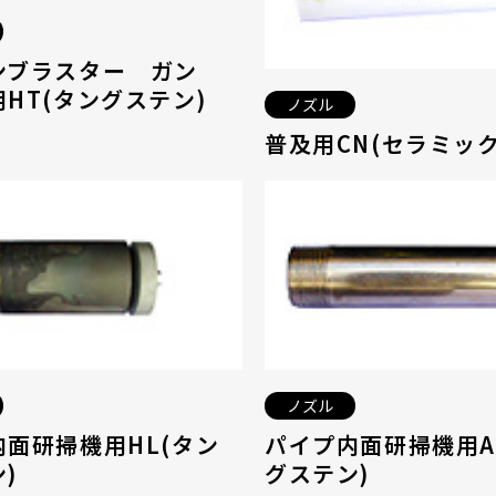
ンブラスター ガン
HT(タングステン)
ノズル
普及用CN(セラミック
ノズル
内面研掃機用HL(タン
パイプ内面研掃機用A
)
グステン)