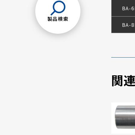
BA-6
製品検索
BA-8
関