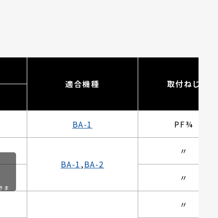
適合機種
取付ねじ
n
BA-1
PF¾
〃
BA-1
,
BA-2
〃
きま
〃