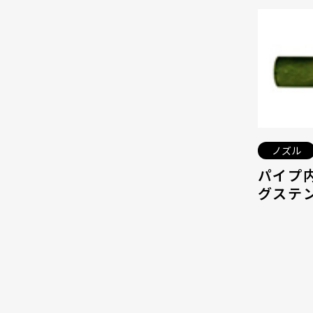
ノズル
パイプ
グステン