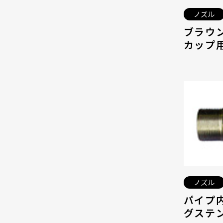
ノズル
ブラウ
カップ用
ノズル
パイプ
グステン