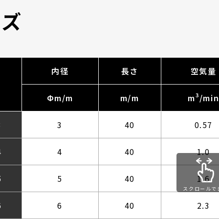
イズ
内径
長さ
空気量
番
3
Фm/m
m/m
m
/mi
3
3
40
0.57
4
4
40
1.0
5
5
40
1.6
スクロールで
す
6
6
40
2.3