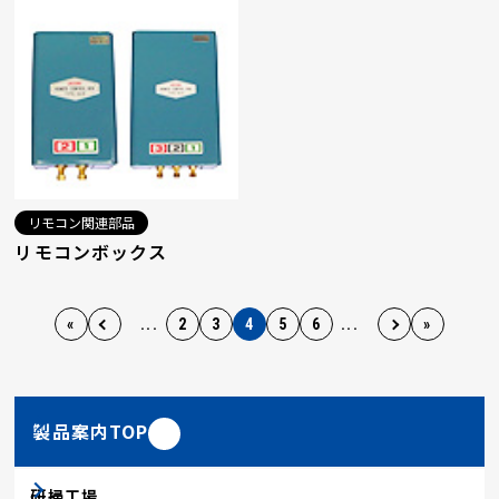
リモコン関連部品
リモコンボックス
«
...
2
3
4
5
6
...
»
製品案内TOP
研掃工場