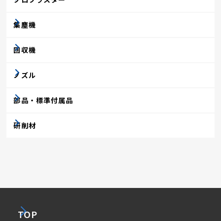
集塵機
回収機
ノズル
部品・標準付属品
研削材
TOP