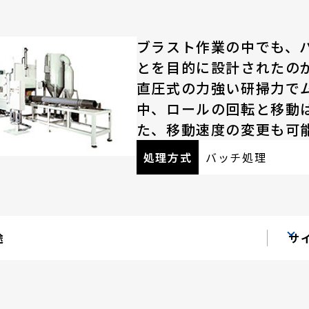
ブラスト作業の中でも、
とを目的に設計されたの
直圧式の力強い研掃力で
中、ロールの回転と移動
た、移動速度の変更も可
処理方式
バッチ処理
途
サ