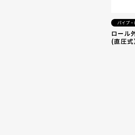
パイプ・
ロール外
(直圧式