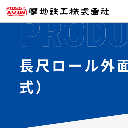
PRODU
長尺ロール外面
式）