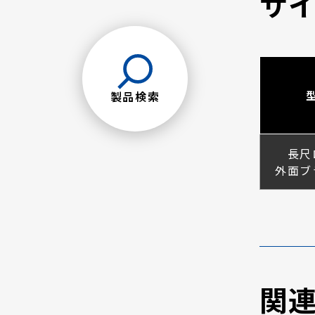
サ
製品検索
長尺
外面ブ
関