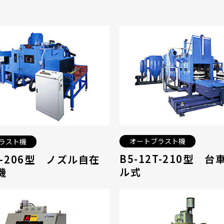
オートブラスト機
ラスト機
B5-12T-210型 
00-206型 ノズル自在
ル式
機