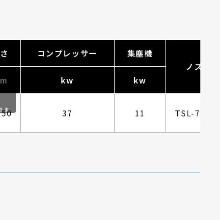
さ
コンプレッサー
集塵機
ノズル
m
kw
kw
きま
950
37
11
TSL-7×2