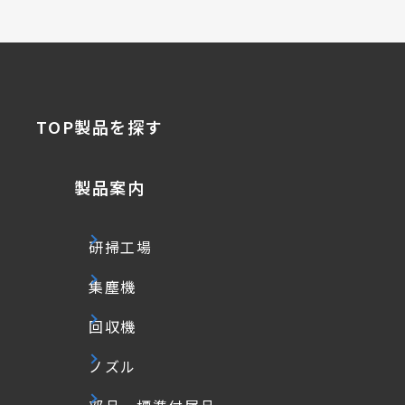
TOP
製品を探す
製品案内
研掃工場
集塵機
回収機
ノズル