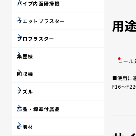
パイプ内面研掃機
用
ウエットブラスター
プロブラスター
集塵機
ロール
回収機
■使用に
F16～F22
ノズル
部品・標準付属品
研削材