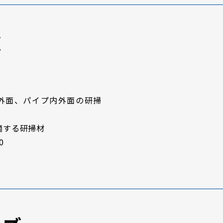
途
外面、パイプ内外面の研掃
適する研掃材
0