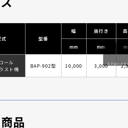
イズ
幅
奥行き
高
型式
型番
mm
mm
m
ロール
スクロールで
BAP-902型
10,000
3,000
2,
ラスト機
す
連商品