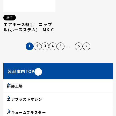
継手
エアホース継手 ニップ
ル(ホースステム) MK-C
1
2
3
4
5
...
»
製品案内TOP
研掃工場
エアブラストマシン
バキュームブラスター