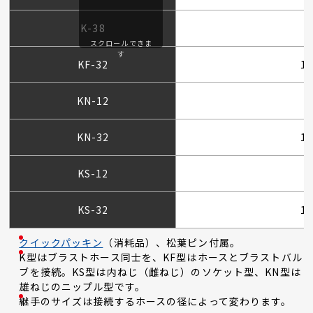
K-38
スクロールできま
す
KF-32
1
KN-12
KN-32
1
KS-12
KS-32
1
クイックパッキン
（消耗品）、松葉ピン付属。
K型はブラストホース同士を、KF型はホースとブラストバル
ブを接続。KS型は内ねじ（雌ねじ）のソケット型、KN型は
雄ねじのニップル型です。
継手のサイズは接続するホースの径によって変わります。