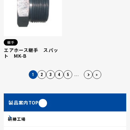
継手
エアホース継手 スパッ
ト MK-B
1
2
3
4
5
...
»
製品案内TOP
研掃工場