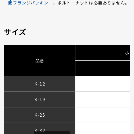
菱フランジパッキン
、ボルト・ナットは必要ありません。
サイズ
ホー
品番
K-12
K-19
K-25
K-32