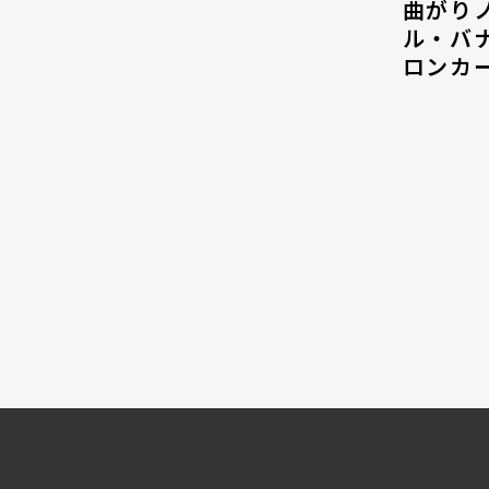
曲がり
ル・バ
ロンカ