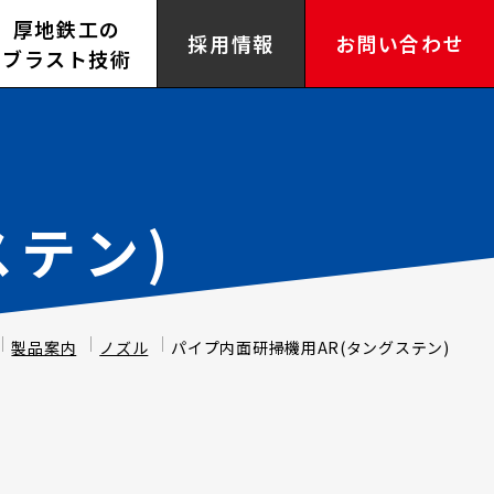
厚地鉄工の
採用情報
お問い合わせ
ブラスト技術
ステン)
製品案内
ノズル
パイプ内面研掃機用AR(タングステン)