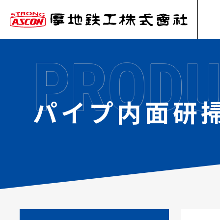
PRODU
パイプ内面研掃