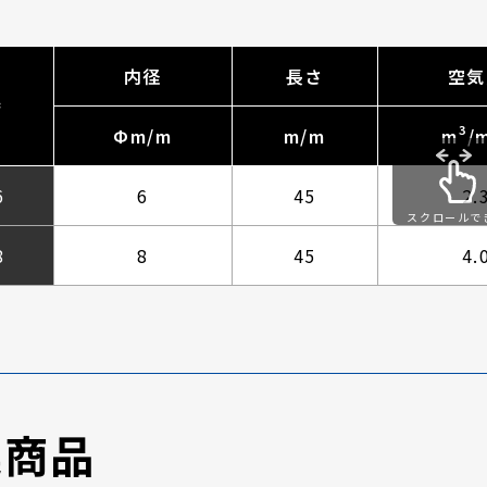
内径
長さ
空気
番
3
Фm/m
m/m
m
/
6
6
45
2.
スクロールで
す
8
8
45
4.
連商品