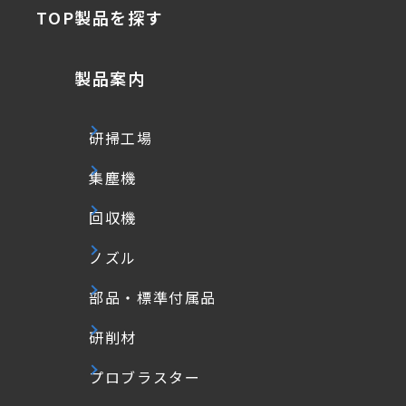
TOP
製品を探す
製品案内
研掃工場
集塵機
回収機
ノズル
部品・標準付属品
研削材
プロブラスター