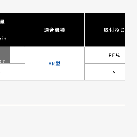
量
適合機種
取付ねじ
min
3
PF¾
きま
AR型
0
〃