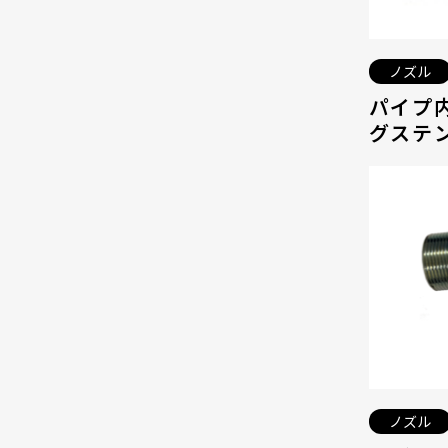
ノズル
パイプ
グステン
ノズル