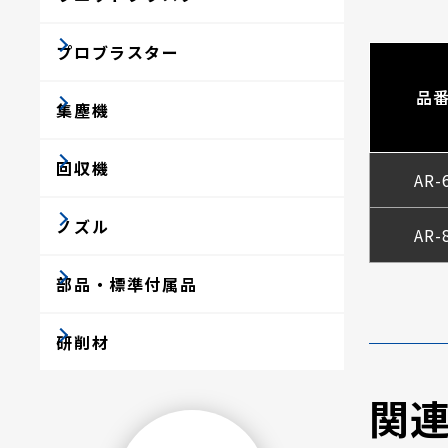
プロブラスター
品
集塵機
回収機
AR-
ノズル
AR-
部品・標準付属品
研削材
関