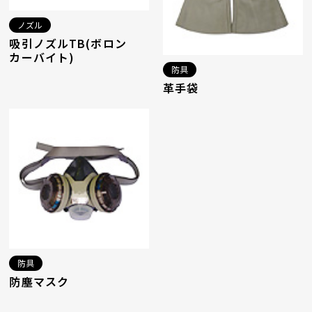
ノズル
吸引ノズルTB(ボロン
カーバイト)
防具
革手袋
防具
防塵マスク