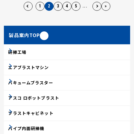
1
2
3
4
5
...
»
製品案内TOP
研掃工場
エアブラストマシン
バキュームブラスター
アスコ ロボットブラスト
ブラストキャビネット
パイプ内面研掃機