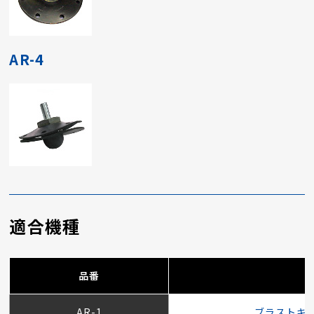
AR-4
適合機種
品番
AR-1
ブラストキ