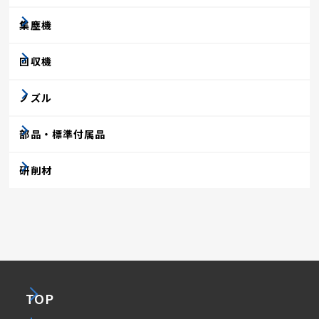
集塵機
回収機
ノズル
部品・標準付属品
研削材
TOP