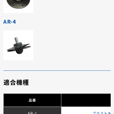
AR-4
適合機種
品番
AR-1
ブラストキ