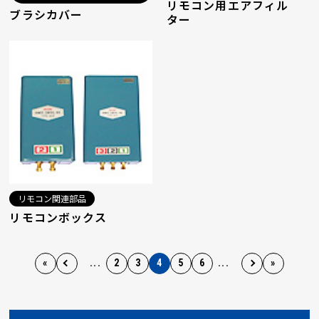
リモコン用エアフィル
ブラシカバー
ター
リモコン関連部品
リモコンボックス
«
...
2
3
4
5
6
...
»