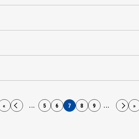
«
...
5
6
7
8
9
...
»