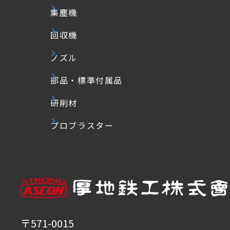
集塵機
回収機
ノズル
部品・標準付属品
研削材
プロブラスター
〒571-0015