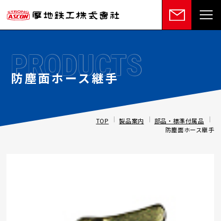
PRODUCTS
防塵面ホース継手
TOP
製品案内
部品・標準付属品
防塵面ホース継手