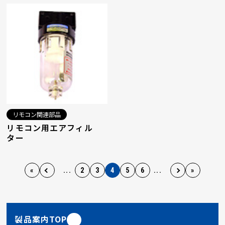
リモコン関連部品
リモコン用エアフィル
ター
«
...
2
3
4
5
6
...
»
製品案内TOP