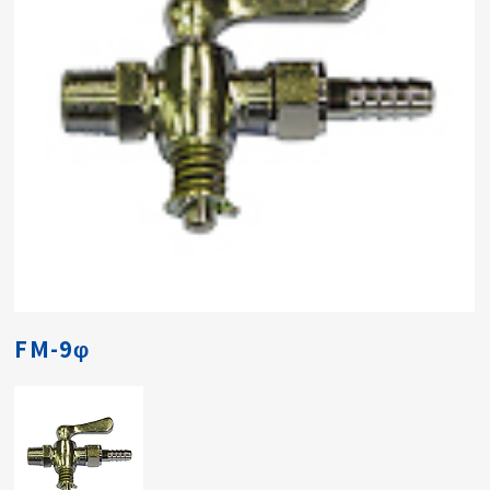
FM-9φ