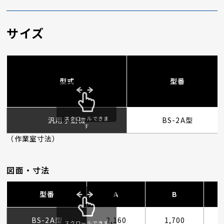
サイズ
型式
型番
スクロールできま
汎用手動機
BS-2A型
す
（作業室寸法）
図面・寸法
型番
A
B
BS-2A型
2,160
1,700
スクロールできま