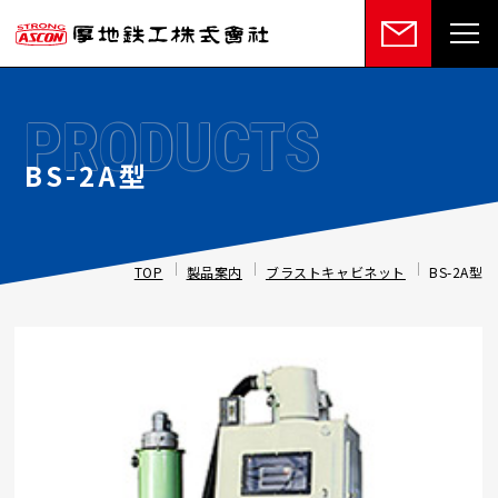
PRODUCTS
BS-2A型
TOP
製品案内
ブラストキャビネット
BS-2A型