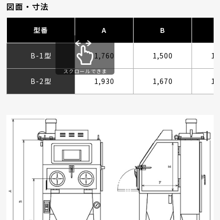
図面・寸法
型番
A
B
B-1型
1,760
1,500
1,
スクロールできま
す
B-2型
1,930
1,670
1,