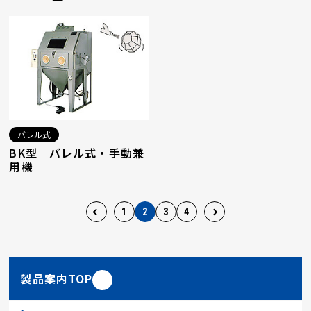
バレル式
BK型 バレル式・手動兼
用機
1
2
3
4
製品案内TOP