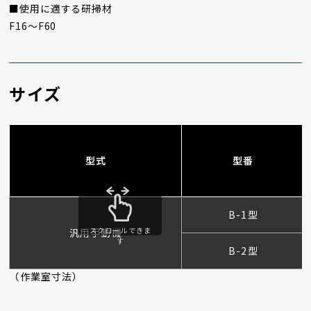
■使用に適する研掃材
F16～F60
サイズ
型式
型番
B-1型
スクロールできま
汎用手動機
す
B-2型
（作業室寸法）