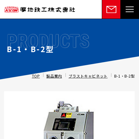
PRODUCTS
B-1・B-2型
TOP
製品案内
ブラストキャビネット
B-1・B-2型