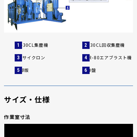
AP-30CL集塵機
AP-30CL回収集塵機
2次サイクロン
ACR-80エアブラスト機
制御版
操作盤
サイズ・仕様
作業室寸法