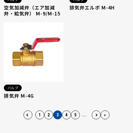
空気加減弁（エア加減
排気弁エルボ M-4H
弁・給気弁） M-9/M-15
バルブ
排気弁 M-4G
1
2
3
4
5
...
»