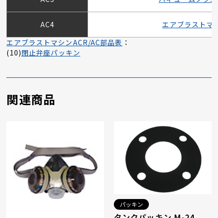
AC4
エアブラストマ
エアブラストマシンACR/AC部品表
：
(10)
閉止弁座パッキン
関連商品
パッキン
タンクパッキン M-24