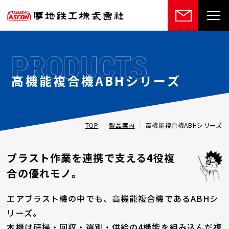
PRODUCTS
高機能複合機ABHシリーズ
TOP
製品案内
高機能複合機ABHシリーズ
ブラスト作業を連携で支える4役複
合の優れモノ。
エアブラスト機の中でも、高機能複合機であるABHシ
リーズ。
本機は研掃・回収・選別・供給の4機能を組み込んだ複