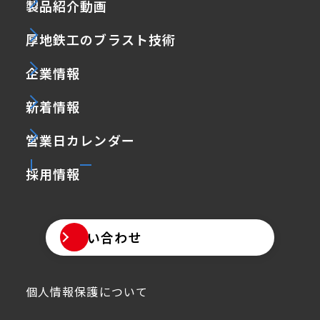
製品紹介動画
厚地鉄工のブラスト技術
企業情報
新着情報
営業日カレンダー
採用情報
お問い合わせ
個人情報保護について