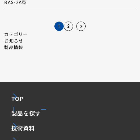
BAS-2A型
1
2
カテゴリー
お知らせ
製品情報
TOP
製品を探す
技術資料