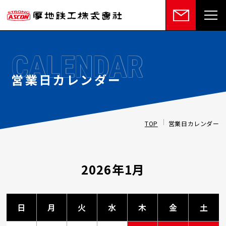
CALENDAR
営業日カレンダー
TOP
営業日カレンダー
2026年1月
日
月
火
水
木
金
土